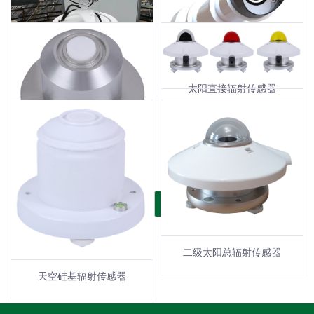
跟踪式日照时数传感器
土壤热通量传感器
太阳直接辐射传感器
分光谱辐射传感器
全自动太阳光谱辐射监测系统
高精度太阳紫外辐射传感器
[1/5]
|<
<
1
2
3
4
5
>
>|
二级太阳总辐射传感器
天空硅基辐射传感器