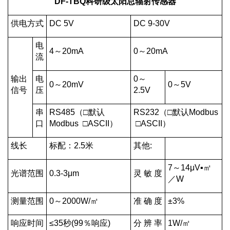
DF-TBQ
科研级太阳总辐射传感器
供电方式
DC 5V
DC 9-30V
电
4～20mA
0～20mA
流
输出
电
0～
0～20mV
0～5V
信号
压
2.5V
串
RS485（□默认
RS232（□默认Modbus
口
Modbus □ASCII）
□ASCII）
线长
标配：2.5米
其他:
7～14μV▪㎡
光谱范围
0.3-3μm
灵 敏 度
／W
测量范围
0～2000W/㎡
准 确 度
±3%
响应时间
≤35秒(99％响应)
分 辨 率
1W/㎡