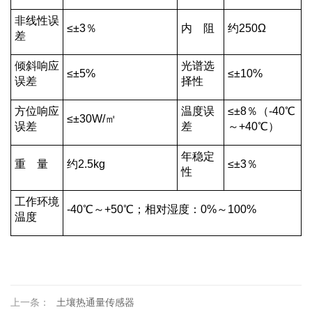
非线性误
≤±3％
内 阻
约250Ω
差
倾斜响应
光谱选
≤±5%
≤±10%
误差
择性
方位响应
温度误
≤±8％（-40℃
≤±30W/㎡
误差
差
～+40℃）
年稳定
重 量
约2.5kg
≤±3％
性
工作环境
-40℃～+50℃；相对湿度：0%～100%
温度
上一条：
土壤热通量传感器